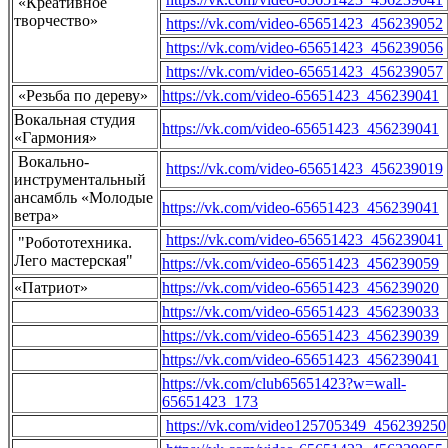
«Креативное
творчество»
https://vk.com/video-65651423_456239052
https://vk.com/video-65651423_456239056
https://vk.com/video-65651423_456239057
«Резьба по дереву»
https://vk.com/video-65651423_456239041
Вокальная студия
https://vk.com/video-65651423_456239041
«Гармония»
Вокально-
https://vk.com/video-65651423_456239019
инструментальный
ансамбль «Молодые
https://vk.com/video-65651423_456239041
ветра»
https://vk.com/video-65651423_456239041
"Робототехника.
Лего мастерская"
https://vk.com/video-65651423_456239059
«Патриот»
https://vk.com/video-65651423_456239020
https://vk.com/video-65651423_456239033
https://vk.com/video-65651423_456239039
https://vk.com/video-65651423_456239041
https://vk.com/club65651423?w=wall-
65651423_173
https://vk.com/video125705349_456239250