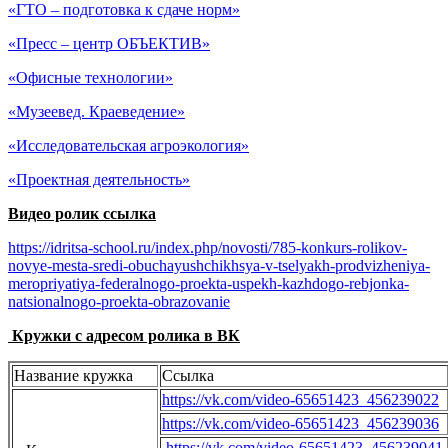
«ГТО – подготовка к сдаче норм»
«Пресс – центр ОБЪЕКТИВ»
«Офисные технологии»
«Музеевед. Краеведение»
«Исследовательская агроэкология»
«Проектная деятельность»
Видео ролик ссылка
https://idritsa-school.ru/index.php/novosti/785-konkurs-rolikov-
novye-mesta-sredi-obuchayushchikhsya-v-tselyakh-prodvizheniya-
meropriyatiya-federalnogo-proekta-uspekh-kazhdogo-rebjonka-
natsionalnogo-proekta-obrazovanie
Кружки с адресом ролика в ВК
Название кружка
Ссылка
https://vk.com/video-65651423_456239022
https://vk.com/video-65651423_456239036
https://vk.com/video-65651423_456239041