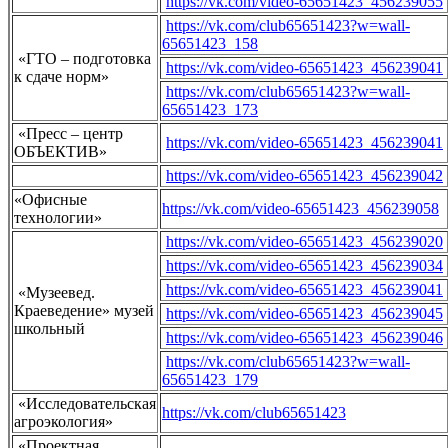
https://vk.com/video-65651423_456239055
https://vk.com/club65651423?w=wall-
65651423_158
«ГТО – подготовка
https://vk.com/video-65651423_456239041
к сдаче норм»
https://vk.com/club65651423?w=wall-
65651423_173
«Пресс – центр
https://vk.com/video-65651423_456239041
ОБЪЕКТИВ»
https://vk.com/video-65651423_456239042
«Офисные
https://vk.com/video-65651423_456239058
технологии»
https://vk.com/video-65651423_456239020
https://vk.com/video-65651423_456239034
https://vk.com/video-65651423_456239041
«Музеевед.
Краеведение» музей
https://vk.com/video-65651423_456239045
школьный
https://vk.com/video-65651423_456239046
https://vk.com/club65651423?w=wall-
65651423_179
«Исследовательская
https://vk.com/club65651423
агроэкология»
«Проектная