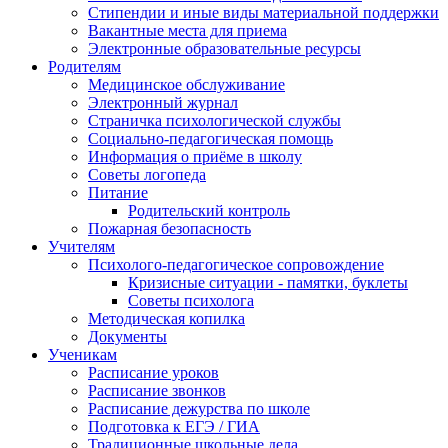
Стипендии и иные виды материальной поддержки
Вакантные места для приема
Электронные образовательные ресурсы
Родителям
Медицинское обслуживание
Электронный журнал
Страничка психологической службы
Социально-педагогическая помощь
Информация о приёме в школу
Советы логопеда
Питание
Родительский контроль
Пожарная безопасность
Учителям
Психолого-педагогическое сопровождение
Кризисные ситуации - памятки, буклеты
Советы психолога
Методическая копилка
Документы
Ученикам
Расписание уроков
Расписание звонков
Расписание дежурства по школе
Подготовка к ЕГЭ / ГИА
Традиционные школьные дела