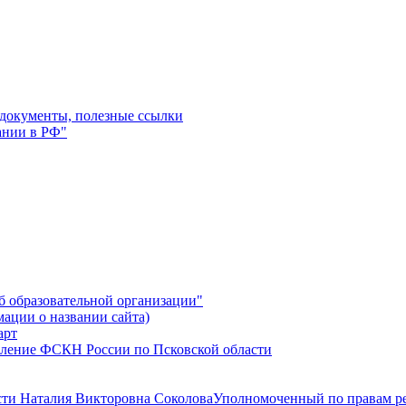
 документы, полезные ссылки
ании в РФ"
б образовательной организации"
мации о названии сайта)
ление ФСКН России по Псковской области
Уполномоченный по правам ре