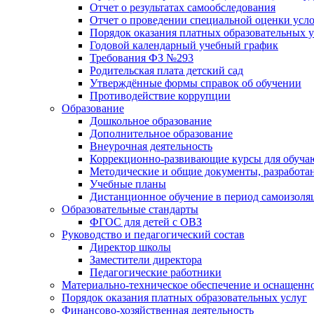
Отчет о результатах самообследования
Отчет о проведении специальной оценки усло
Порядок оказания платных образовательных у
Годовой календарный учебный график
Требования ФЗ №293
Родительская плата детский сад
Утверждённые формы справок об обучении
Противодействие коррупции
Образование
Дошкольное образование
Дополнительное образование
Внеурочная деятельность
Коррекционно-развивающие курсы для обуча
Методические и общие документы, разработан
Учебные планы
Дистанционное обучение в период самоизоля
Образовательные стандарты
ФГОС для детей с ОВЗ
Руководство и педагогический состав
Директор школы
Заместители директора
Педагогические работники
Материально-техническое обеспечение и оснащенно
Порядок оказания платных образовательных услуг
Финансово-хозяйственная деятельность