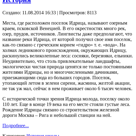
Создано: 11.08.2014 16:33
| Просмотров: 8113
Места, где расположен поселок Идрица, называют озерным
краем, псковской Венецией. В его окрестностях много рек,
озер, прудов, источников. Лингвисты даже предполагают, что
название реки Идрица, от которой получил свое имя поселок,
как-то связано с греческим корнем «гидро» т. е. «вода». На
холмах ледникового происхождения, окружающих Идрицу,
раскинулись великолепные леса: сосняки, березняки, ельники.
Неудивительно, что столь привлекательные ландшафты,
экологически чистая природа ценятся не только постоянными
жителями Идрицы, но и многочисленными дачниками,
приезжающими сюда из больших городов. Поселок,
утопающий летом в зелени сирени, жасмина, желтой акации,
не так уж мал, сейчас в нем проживает около 6 тысяч человек.
С исторической точки зрения Идрица молода, поселку около
110 лет. Еще в конце 19 века на его месте стояли густые леса.
Рождение Идрицы связано со строительством железной
дороги Москва – Рига и небольшой станции на ней.
Подробнее...
Категория:
История школы