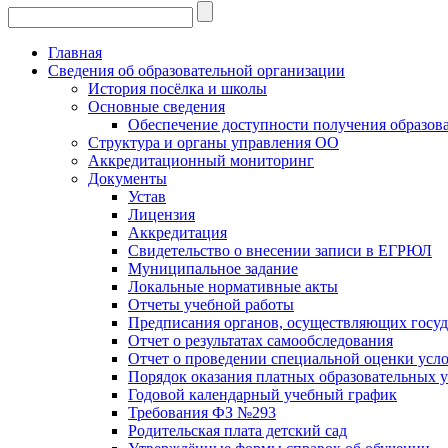
Главная
Сведения об образовательной организации
История посёлка и школы
Основные сведения
Обеспечение доступности получения образов
Структура и органы управления ОО
Аккредитационный мониторинг
Документы
Устав
Лицензия
Аккредитация
Свидетельство о внесении записи в ЕГРЮЛ
Муниципальное задание
Локальные нормативные акты
Отчеты учебной работы
Предписания органов, осуществляющих госуда
Отчет о результатах самообследования
Отчет о проведении специальной оценки усло
Порядок оказания платных образовательных у
Годовой календарный учебный график
Требования ФЗ №293
Родительская плата детский сад