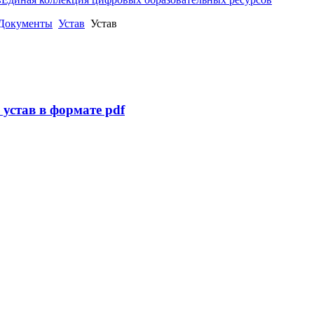
Документы
Устав
Устав
устав в формате pdf