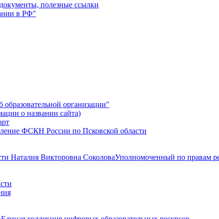
 документы, полезные ссылки
ании в РФ"
б образовательной организации"
мации о названии сайта)
ление ФСКН России по Псковской области
Уполномоченный по правам ре
Единая коллекция цифровых образовательных ресурсов