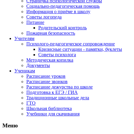
Страничка психологической службы
Социально-педагогическая помощь
Информация о приёме в школу
Советы логопеда
Питание
Родительский контроль
Пожарная безопасность
Учителям
Психолого-педагогическое сопровождение
Кризисные ситуации - памятки, буклеты
Советы психолога
Методическая копилка
Документы
Ученикам
Расписание уроков
Расписание звонков
Расписание дежурства по школе
Подготовка к ЕГЭ / ГИА
Традиционные школьные дела
ГТО
Школьная библиотека
Учебники для скачивания
Мeню