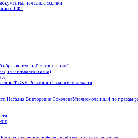
 документы, полезные ссылки
ании в РФ"
б образовательной организации"
мации о названии сайта)
ление ФСКН России по Псковской области
Уполномоченный по правам ре
Единая коллекция цифровых образовательных ресурсов