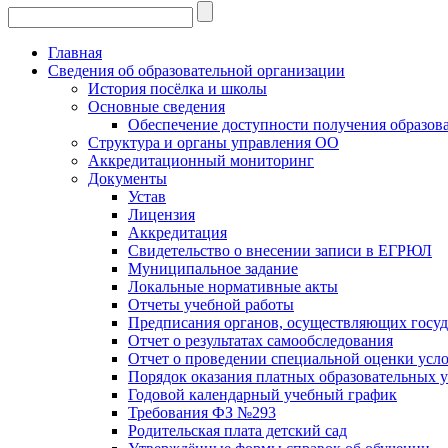
Главная
Сведения об образовательной организации
История посёлка и школы
Основные сведения
Обеспечение доступности получения образов
Структура и органы управления ОО
Аккредитационный мониторинг
Документы
Устав
Лицензия
Аккредитация
Свидетельство о внесении записи в ЕГРЮЛ
Муниципальное задание
Локальные нормативные акты
Отчеты учебной работы
Предписания органов, осуществляющих госуда
Отчет о результатах самообследования
Отчет о проведении специальной оценки усло
Порядок оказания платных образовательных у
Годовой календарный учебный график
Требования ФЗ №293
Родительская плата детский сад