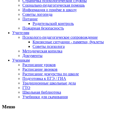
Страничка психологической службы
Социально-педагогическая помощь
Информация о приёме в школу
Советы логопеда
Питание
Родительский контроль
Пожарная безопасность
Учителям
Психолого-педагогическое сопровождение
Кризисные ситуации - памятки, буклеты
Советы психолога
Методическая копилка
Документы
Ученикам
Расписание уроков
Расписание звонков
Расписание дежурства по школе
Подготовка к ЕГЭ / ГИА
Традиционные школьные дела
ГТО
Школьная библиотека
Учебники для скачивания
Мeню