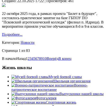
Создано: 22.10.2025 17:22
| Просмотров: 461
22 октября 2025 года, в рамках проекта "Билет в будущее",
состоялось практическое занятие на базе ГБПОУ ПО
"Псковский агротехнический колледж" (филиал п. Идрица). В
мероприятии приняли участие обучающиеся 8-б и 9-в классов.
Подробнее...
Категория:
Новости
Страница 1 из 83
В начало
Назад
1
2
3
4
5
6
7
8
9
10
Вперёд
В конец
Жизнь школы
Музей боевой славы
Школьная организация
Военно-
патриотическое воспитание
Выпускники нашей школы
Фотогалерея
Спортивная жизнь