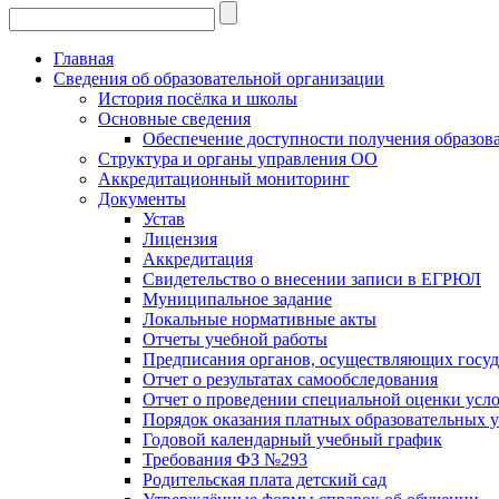
Главная
Сведения об образовательной организации
История посёлка и школы
Основные сведения
Обеспечение доступности получения образов
Структура и органы управления ОО
Аккредитационный мониторинг
Документы
Устав
Лицензия
Аккредитация
Свидетельство о внесении записи в ЕГРЮЛ
Муниципальное задание
Локальные нормативные акты
Отчеты учебной работы
Предписания органов, осуществляющих госуда
Отчет о результатах самообследования
Отчет о проведении специальной оценки усло
Порядок оказания платных образовательных у
Годовой календарный учебный график
Требования ФЗ №293
Родительская плата детский сад