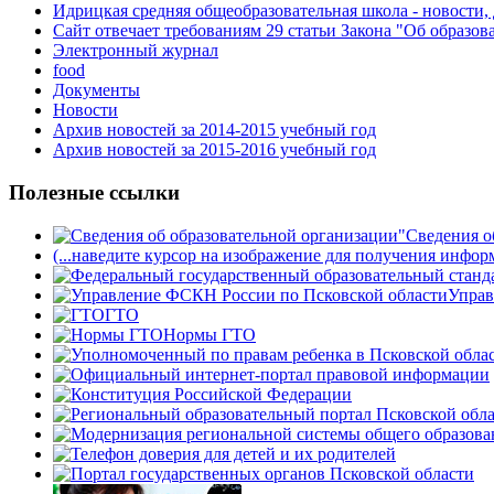
Идрицкая средняя общеобразовательная школа - новости,
Сайт отвечает требованиям 29 cтатьи Закона "Об образов
Электронный журнал
food
Документы
Новости
Архив новостей за 2014-2015 учебный год
Архив новостей за 2015-2016 учебный год
Полезные ссылки
Сведения о
(...наведите курсор на изображение для получения инфор
Управ
ГТО
Нормы ГТО