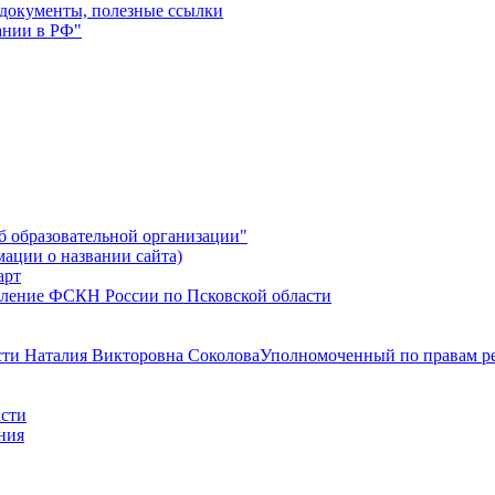
 документы, полезные ссылки
ании в РФ"
б образовательной организации"
мации о названии сайта)
ление ФСКН России по Псковской области
Уполномоченный по правам ре