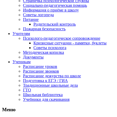
Страничка психологической службы
Социально-педагогическая помощь
Информация о приёме в школу
Советы логопеда
Питание
Родительский контроль
Пожарная безопасность
Учителям
Психолого-педагогическое сопровождение
Кризисные ситуации - памятки, буклеты
Советы психолога
Методическая копилка
Документы
Ученикам
Расписание уроков
Расписание звонков
Расписание дежурства по школе
Подготовка к ЕГЭ / ГИА
Традиционные школьные дела
ГТО
Школьная библиотека
Учебники для скачивания
Мeню