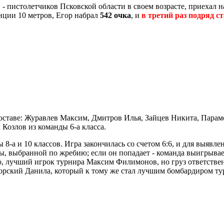
- пистолетчиков Псковской области в своем возрасте, приехал на
нции 10 метров, Егор набрал
542 очка
, и
в третий раз подряд с
 составе: Журавлев Максим, Дмитров Илья, Зайцев Никита, Парамо
Козлов из команды 6-а класса.
 8-а и 10 классов. Игра закончилась со счетом 6:6, и для выяв
, выбранной по жребию; если он попадает - команда выигрывае
о, лучший игрок турнира Максим Филимонов, но груз ответственн
рский Данила, который к тому же стал лучшим бомбардиром ту