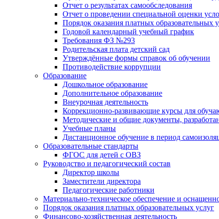
Отчет о результатах самообследования
Отчет о проведении специальной оценки усло
Порядок оказания платных образовательных у
Годовой календарный учебный график
Требования ФЗ №293
Родительская плата детский сад
Утверждённые формы справок об обучении
Противодействие коррупции
Образование
Дошкольное образование
Дополнительное образование
Внеурочная деятельность
Коррекционно-развивающие курсы для обуча
Методические и общие документы, разработан
Учебные планы
Дистанционное обучение в период самоизоля
Образовательные стандарты
ФГОС для детей с ОВЗ
Руководство и педагогический состав
Директор школы
Заместители директора
Педагогические работники
Материально-техническое обеспечение и оснащенно
Порядок оказания платных образовательных услуг
Финансово-хозяйственная деятельность