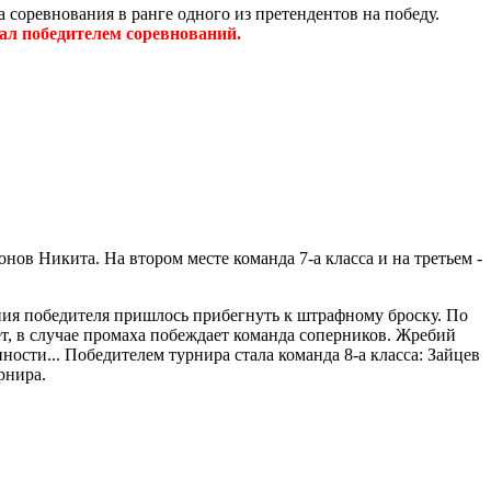
 соревнования в ранге одного из претендентов на победу.
тал победителем соревнований.
нов Никита. На втором месте команда 7-а класса и на третьем -
ления победителя пришлось прибегнуть к штрафному броску. По
т, в случае промаха побеждает команда соперников. Жребий
ости... Победителем турнира стала команда 8-а класса: Зайцев
рнира.