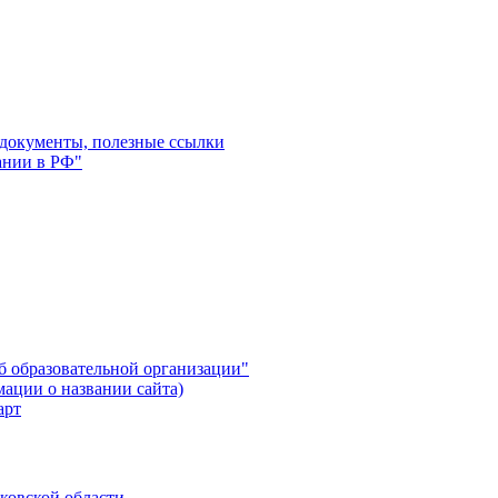
 документы, полезные ссылки
ании в РФ"
б образовательной организации"
мации о названии сайта)
ковской области