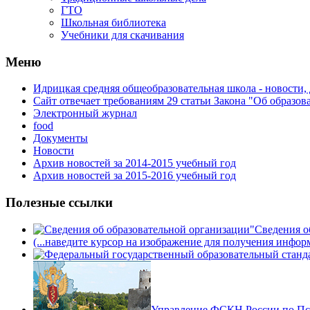
ГТО
Школьная библиотека
Учебники для скачивания
Мeню
Идрицкая средняя общеобразовательная школа - новости,
Сайт отвечает требованиям 29 cтатьи Закона "Об образов
Электронный журнал
food
Документы
Новости
Архив новостей за 2014-2015 учебный год
Архив новостей за 2015-2016 учебный год
Полезные ссылки
Сведения о
(...наведите курсор на изображение для получения инфор
Управление ФСКН России по Пс