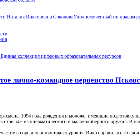
Уполномоченный по правам ре
Единая коллекция цифровых образовательных ресурсов
е лично-командное первенство Псковско
ртсмены 1994 года рождения и моложе, имеющие подготовку не 
стрельбе из пневматического и малокалиберного оружия. В наш
астие в соревнованиях такого уровня. Вика справилась со своим