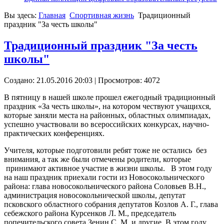
Вы здесь:
Главная
Спортивная жизнь
Традиционный
праздник "За честь школы"
Традиционный праздник "За честь
школы"
Создано: 21.05.2016 20:03
| Просмотров: 4072
В пятницу в нашей школе прошел ежегодный традиционный
праздник «За честь школы», на котором чествуют учащихся,
которые заняли места на районных, областных олимпиадах,
успешно участвовали во всероссийских конкурсах, научно-
практических конференциях.
Учителя, которые подготовили ребят тоже не остались без
внимания, а так же были отмечены родители, которые
принимают активное участие в жизни школы. В этом году
на наш праздник приехали гости из Новосокольнического
района: глава новосокольнического района Соловьев В.Н.,
администрация новосокольнической школы, депутат
псковского областного собрания депутатов Козлов А. Г., глава
себежского района Курсенков Л. М., председатель
попечительского совета Зенин С. М. и другие. В этом году