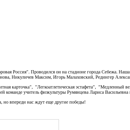
овая Россия". Проводился он на стадионе города Себежа. Наша
анова, Никуличев Максим, Игорь Малаховский, Редингер Алекса
зитная карточка", "Легкоатлетическая эстафета", "Медленный в
шей команде учитель физкультуры Румянцева Лариса Васильевна 
а, но впереди нас ждут еще другие победы!