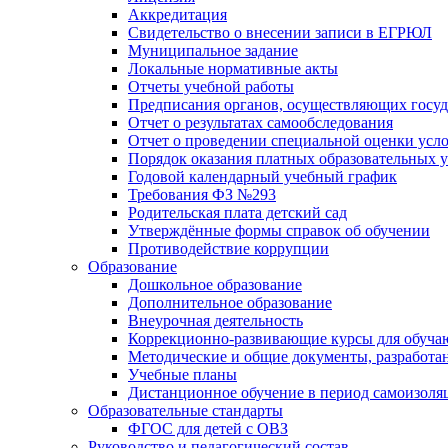
Аккредитация
Свидетельство о внесении записи в ЕГРЮЛ
Муниципальное задание
Локальные нормативные акты
Отчеты учебной работы
Предписания органов, осуществляющих госуда
Отчет о результатах самообследования
Отчет о проведении специальной оценки усло
Порядок оказания платных образовательных у
Годовой календарный учебный график
Требования ФЗ №293
Родительская плата детский сад
Утверждённые формы справок об обучении
Противодействие коррупции
Образование
Дошкольное образование
Дополнительное образование
Внеурочная деятельность
Коррекционно-развивающие курсы для обуча
Методические и общие документы, разработан
Учебные планы
Дистанционное обучение в период самоизоля
Образовательные стандарты
ФГОС для детей с ОВЗ
Руководство и педагогический состав