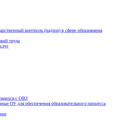
рственный контроль (надзор) в сфере образования
вий труда
слуг
ющихся с ОВЗ
ные ОУ для обеспечения образовательного процесса
ции